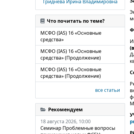
З
Гриднева Ирина Владимировна
Э
м
Что почитать по теме?
Ф
МСФО (IAS) 16 «Основные
средства»
И
(
МСФО (IAS) 16 «Основные
Д
средства» (Продолжение)
к
МСФО (IAS) 16 «Основные
С
средства» (Продолжение)
Р
все статьи
в
ф
М
Рекомендуем
У
18 августа 2026, 10:00
p
Семинар Проблемные вопросы
Р