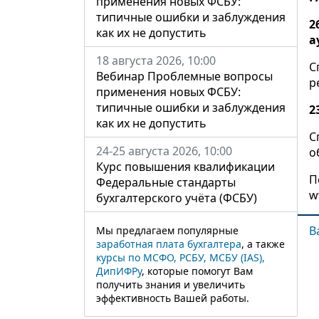
применения новых ФСБУ:
типичные ошибки и заблуждения
2
как их не допустить
а
18 августа 2026, 10:00
С
Вебинар Проблемные вопросы
р
применения новых ФСБУ:
типичные ошибки и заблуждения
2
как их не допустить
С
24-25 августа 2026, 10:00
о
Курс повышения квалификации
П
Федеральные стандарты
w
бухгалтерского учёта (ФСБУ)
В
Мы предлагаем популярные
заработная плата бухгалтера
, а также
курсы по МСФО, РСБУ, МСБУ (IAS),
ДипИФРу
, которые помогут Вам
получить знания и увеличить
эффективность Вашей работы.