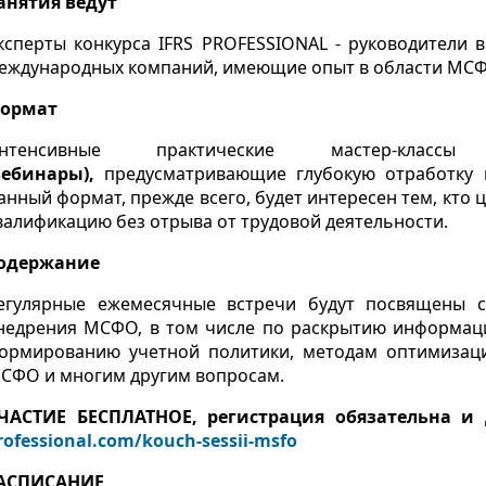
анятия ведут
ксперты конкурса IFRS PROFESSIONAL - руководители 
еждународных компаний, имеющие опыт в области МС
ормат
нтенсивные практические мастер-клас
вебинары),
предусматривающие глубокую отработку 
анный формат, прежде всего, будет интересен тем, кто 
валификацию без отрыва от трудовой деятельности.
одержание
егулярные ежемесячные встречи будут посвящены 
недрения МСФО, в том числе по раскрытию информаци
ормированию учетной политики, методам оптимизаци
СФО и многим другим вопросам.
ЧАСТИЕ БЕСПЛАТНОЕ, регистрация обязательна и 
rofessional.com/kouch-sessii-msfo
АСПИСАНИЕ