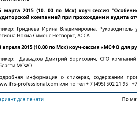
6 марта 2015 (10. 00 по Мск) коуч-сессия "Особе
удиторской компанией при прохождении аудита от
пикер: Гриднева Ирина Владимировна, Руководитель 
егиона Нокиа Сименс Нетворкс, АССА
3 апреля 2015 (10.00 по Мск) коуч-сессия «МСФО для 
пикер: Давыдков Дмитрий Борисович, CFO компаний и
бласти МСФО
одробная информация о спикерах, содержании про
ww.ifrs-professional.com или по тел + 7 (495) 502 21 95 , +7
ариант для печати
По ма