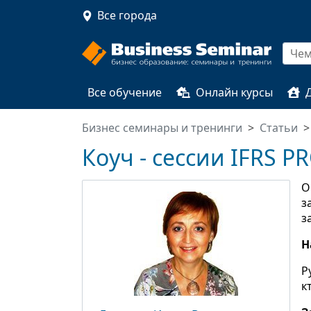
Все города
Все обучение
Онлайн курсы
Бизнес семинары и тренинги
Статьи
Коуч - сессии IFRS 
О
з
з
Н
Р
к