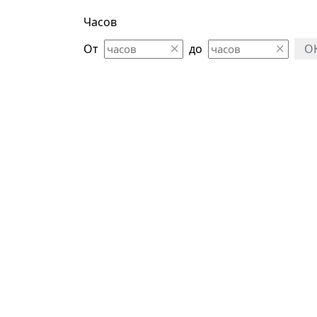
Часов
От
до
O