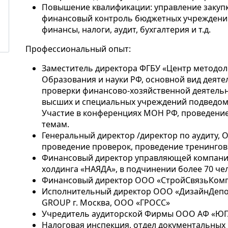
Повышение квалификации: управление закупк
финансовый контроль бюджетных учреждений
финансы, налоги, аудит, бухгалтерия и т.д.
Профессиональный опыт:
Заместитель директора ФГБУ «Центр методол
Образования и науки РФ, основной вид деят
проверки финансово-хозяйственной деятель
высших и специальных учреждений подведом
Участие в конференциях МОН РФ, проведение
темам.
Генеральный директор /директор по аудиту, 
проведение проверок, проведение тренингов 
Финансовый директор управляющей компани
холдинга «НАЯДА», в подчинении более 70 че
Финансовый директор ООО «СтройСвязьКомп
Исполнительный директор ООО «ДизайнДепо
GROUP г. Москва, ООО «ГРОСС»
Учредитель аудиторской Фирмы ООО АФ «ЮГА
Налоговая инспекция, отдел документальных