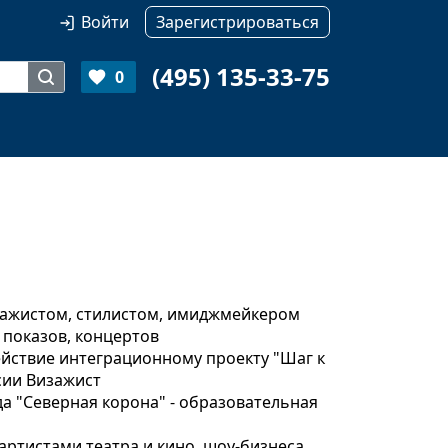
Войти
Зарегистрироваться
(495) 135-33-75
0
зажистом, стилистом, имиджмейкером
n показов, концертов
йствие интеграционному проекту "Шаг к
сии Визажист
а "Северная корона" - образовательная
артистами театра и кино, шоу-бизнеса.