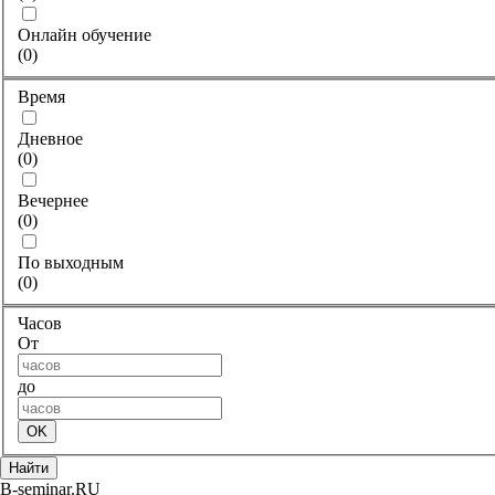
Онлайн обучение
(
0
)
Время
Дневное
(
0
)
Вечернее
(
0
)
По выходным
(
0
)
Часов
От
до
OK
Найти
B-seminar.RU