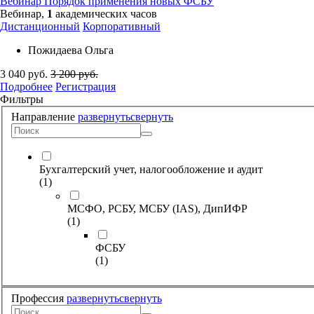
Вебинар
Порядок применения новых ФСБУ
Вебинар,
1
академических часов
Дистанционный
Корпоративный
Пожидаева Ольга
3 040
руб.
3 200
руб.
Подробнее
Регистрация
Фильтры
Направление
развернуть
свернуть
Бухгалтерский учет, налогообложение и аудит
(
1
)
МСФО, РСБУ, МСБУ (IAS), ДипИФР
(
1
)
ФСБУ
(
1
)
Профессия
развернуть
свернуть