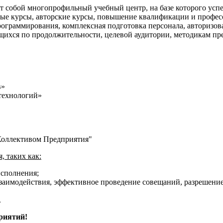
т собой многопрофильный учебный центр, на базе которого усп
ые курсы, авторские курсы, повышение квалификации и професс
ограммирования, комплексная подготовка персонала, авторизов
ихся по продолжительности, целевой аудитории, методикам пре
в»
технологий»
Коллективом Предприятия"
, таких как:
исполнения;
заимодействия, эффективное проведение совещаний, разрешение
.
риятий!