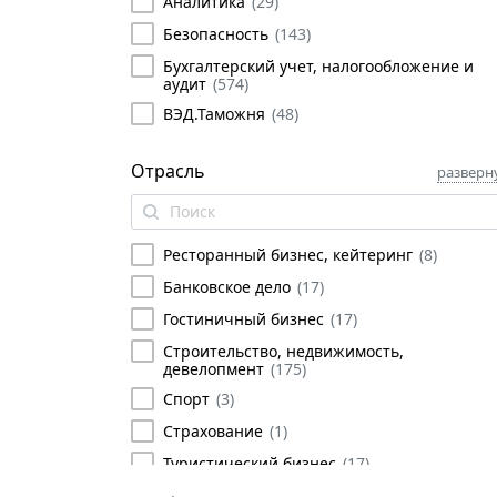
Аналитика
(
29
)
Безопасность
(
143
)
Бухгалтерский учет, налогообложение и
аудит
(
574
)
ВЭД.Таможня
(
48
)
Государственное и муниципальное
управление
(
95
)
Отрасль
разверн
Делопроизводство, секретариат
(
77
)
Иностранные языки
(
2
)
Ресторанный бизнес, кейтеринг
(
8
)
Информационные технологии
(
42
)
Банковское дело
(
17
)
Лизинг
(
20
)
Гостиничный бизнес
(
17
)
Личная эффективность
(
178
)
Строительство, недвижимость,
Логистика, снабжение и закупки
(
105
)
девелопмент
(
175
)
Маркетинг, франчайзинг
(
71
)
Спорт
(
3
)
Менеджмент
(
347
)
Страхование
(
1
)
Персонал
(
297
)
Туристический бизнес
(
17
)
Продажи и работа с клиентами
(
113
)
Торговля
(
33
)