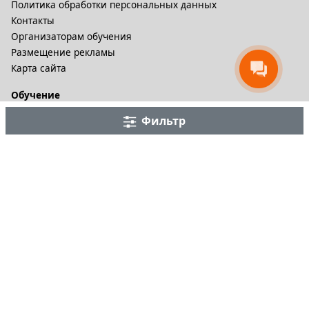
Политика обработки персональных данных
Контакты
Организаторам обучения
Размещение рекламы
Карта сайта
Обучение
Онлайн курсы
Фильтр
Дистационное обучение и видеокурсы
Корпоративные курсы
Разное
Тренинговые компании
Бизнес-тренеры
Рейтинги
Статьи
© 2002-2026. B-Seminar.RU. Все права защищены.