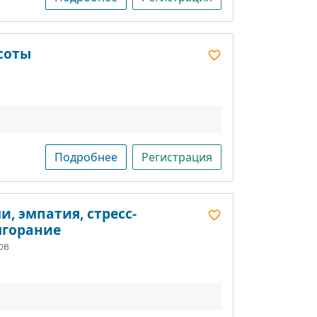
соты
Подробнее
Регистрация
, эмпатия, стресс-
ыгорание
ов