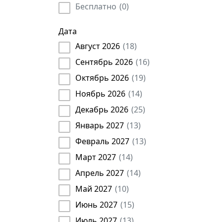
Транспортное дело
(
53
)
Бесплатно
(
0
)
Тренер
(
52
)
Учреждения культуры
(
2
)
Маркетолог
(
79
)
Дата
Частное охранное предприятие (ЧОП)
(
1
)
Архитектор
(
14
)
Август 2026
(
18
)
Инженер
(
888
)
Сентябрь 2026
(
16
)
Аудитор
(
301
)
Октябрь 2026
(
19
)
Официант
(
16
)
Ноябрь 2026
(
14
)
Юрист
(
643
)
Продавец
Декабрь 2026
(
2
)
(
25
)
Архивариус
(
22
)
Январь 2027
(
13
)
Копирайтер
(
23
)
Февраль 2027
(
13
)
ИТ
(
8
)
Март 2027
(
14
)
Оценщик недвижимости
(
14
)
Апрель 2027
(
14
)
Индивидуальные предприниматели
(
79
)
Май 2027
(
10
)
Учитель
(
10
)
Июнь 2027
(
15
)
Конструктор
(
112
)
Июль 2027
(
13
)