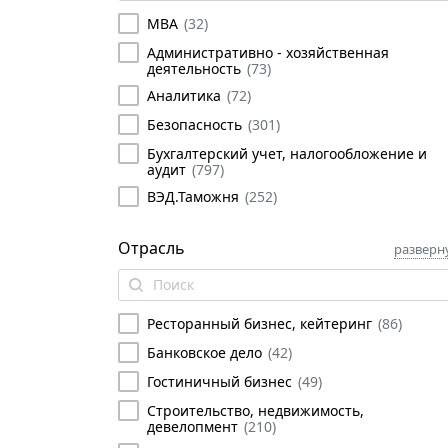
MBA
(
32
)
Административно - хозяйственная
деятельность
(
73
)
Аналитика
(
72
)
Безопасность
(
301
)
Бухгалтерский учет, налогообложение и
аудит
(
797
)
ВЭД.Таможня
(
252
)
Государственное и муниципальное
управление
(
381
)
Отрасль
разверн
Делопроизводство, секретариат
(
148
)
Иностранные языки
(
87
)
Ресторанный бизнес, кейтеринг
(
86
)
Информационные технологии
(
354
)
Банковское дело
(
42
)
Лизинг
(
6
)
Гостиничный бизнес
(
49
)
Личная эффективность
(
364
)
Строительство, недвижимость,
Логистика, снабжение и закупки
(
612
)
девелопмент
(
210
)
Маркетинг, франчайзинг
(
348
)