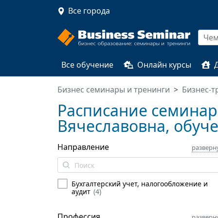
Все города
Все обучение
Онлайн курсы
Бизнес семинары и тренинги
Бизнес-т
Расписание семинаро
Вячеславовна, обуче
Направление
разверн
Бухгалтерский учет, налогообложение и
аудит
(
4
)
Профессия
разверн