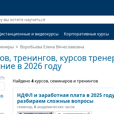
Дистанционные и видеокурсы
Корпоративные курсы
ренеры
Воробьева Елена Вячеславовна
в, тренингов, курсов трене
ние в 2026 году
уть
Найдено
4
курсов, семинаров и тренингов
НДФЛ и заработная плата в 2025 год
разбираем сложные вопросы
семинар,
6
академических часов
уть