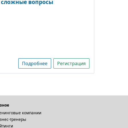
 сложные вопросы
Подробнее
Регистрация
зное
енинговые компании
знес-тренеры
йтинги