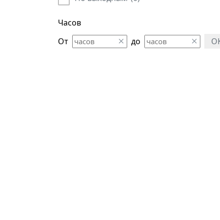
Часов
От
до
O