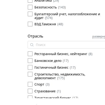
Аналитика
(
29
)
Безопасность
(
143
)
Бухгалтерский учет, налогообложение и
аудит
(
574
)
ВЭД.Таможня
(
48
)
Государственное и муниципальное
управление
(
95
)
Отрасль
разверн
Делопроизводство, секретариат
(
77
)
Иностранные языки
(
2
)
Ресторанный бизнес, кейтеринг
(
8
)
Информационные технологии
(
42
)
Банковское дело
(
17
)
Лизинг
(
20
)
Гостиничный бизнес
(
17
)
Личная эффективность
(
178
)
Строительство, недвижимость,
Логистика, снабжение и закупки
(
105
)
девелопмент
(
175
)
Маркетинг, франчайзинг
(
71
)
Спорт
(
3
)
Менеджмент
(
347
)
Страхование
(
1
)
Персонал
(
297
)
Туристический бизнес
(
17
)
Продажи и работа с клиентами
(
113
)
Торговля
(
33
)