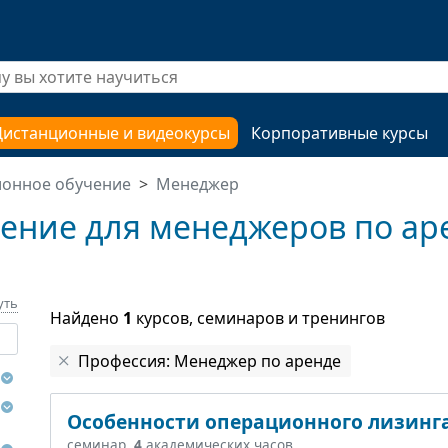
Дистанционные и видеокурсы
Корпоративные курсы
ионное обучение
Менеджер
ение для менеджеров по аре
уть
Найдено
1
курсов, семинаров и тренингов
Профессия: Менеджер по аренде
Особенности операционного лизинг
семинар,
4
академических часов