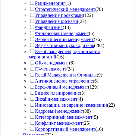
Реинженеринг
(
1
)
Стратегический менеджмент
(
78
)
Управление проектами
(
122
)
Управление рисками
(
27
)
Фандрайзинг
(
13
)
Финансовый менеджмент
(
5
)
Экологический менеджмент
(
76
)
Эффективный руководитель
(
284
)
Event management, организация
мероприятий
(
16
)
GR-менеджмент
(
6
)
IT-менеджмент
(
24
)
Retail Management и Филиалы
(
9
)
Антикризисное управление
(
6
)
Бережливый менеджмент
(
129
)
Бизнес планирование
(
3
)
Дизайн-менеджмент
(
4
)
Инновации, внедрение изменений
(
22
)
Кадровый менеджмент
(
88
)
Категорийный менеджмент
(
5
)
Конфликт менеджмент
(
25
)
Корпоративный менеджмент
(
10
)