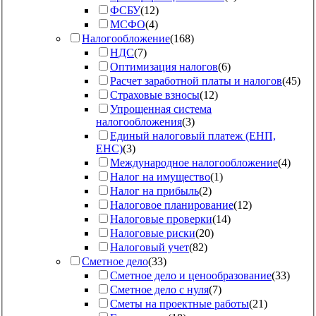
ФСБУ
(
12
)
МСФО
(
4
)
Налогообложение
(
168
)
НДС
(
7
)
Оптимизация налогов
(
6
)
Расчет заработной платы и налогов
(
45
)
Страховые взносы
(
12
)
Упрощенная система
налогообложения
(
3
)
Единый налоговый платеж (ЕНП,
ЕНС)
(
3
)
Международное налогообложение
(
4
)
Налог на имущество
(
1
)
Налог на прибыль
(
2
)
Налоговое планирование
(
12
)
Налоговые проверки
(
14
)
Налоговые риски
(
20
)
Налоговый учет
(
82
)
Сметное дело
(
33
)
Сметное дело и ценообразование
(
33
)
Сметное дело с нуля
(
7
)
Сметы на проектные работы
(
21
)