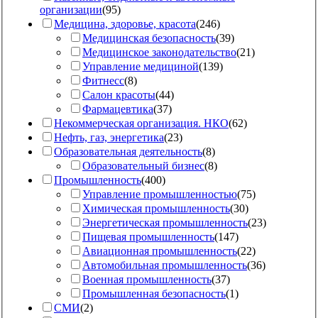
организации
(
95
)
Медицина, здоровье, красота
(
246
)
Медицинская безопасность
(
39
)
Медицинское законодательство
(
21
)
Управление медициной
(
139
)
Фитнесс
(
8
)
Салон красоты
(
44
)
Фармацевтика
(
37
)
Некоммерческая организация. НКО
(
62
)
Нефть, газ, энергетика
(
23
)
Образовательная деятельность
(
8
)
Образовательный бизнес
(
8
)
Промышленность
(
400
)
Управление промышленностью
(
75
)
Химическая промышленность
(
30
)
Энергетическая промышленность
(
23
)
Пищевая промышленность
(
147
)
Авиационная промышленность
(
22
)
Автомобильная промышленность
(
36
)
Военная промышленность
(
37
)
Промышленная безопасность
(
1
)
СМИ
(
2
)