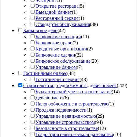
Открытие ресторана
(
5
)
Выездной банкет
(
1
)
Ресторанный сервис
(
1
)
Стандарты обслуживания
(
38
)
Банковское дело
(
42
)
Банковские операции
(
11
)
Банковское право
(
2
)
Кредитные организации
(
2
)
Банковские сделки
(
22
)
Банковское обслуживание
(
20
)
Управление банком
(
7
)
Гостиничный бизнес
(
48
)
Гостиничный сервис
(
48
)
Строительство, недвижимость, девелопмент
(
209
)
Бухгалтерский учет в строительстве
(
14
)
Девелопмент
(
6
)
Налогообложение в строительстве
(
1
)
Продажа недвижимости
(
1
)
Управление недвижимостью
(
29
)
Управление строительством
(
94
)
Безопасность в строительстве
(
12
)
Градостроительное законодательство
(
10
)