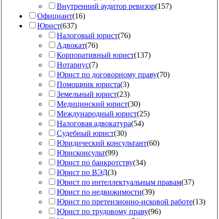
Внутренний аудитор ревизор
(
157
)
Официант
(
16
)
Юрист
(
637
)
Налоговый юрист
(
76
)
Адвокат
(
76
)
Корпоративный юрист
(
137
)
Нотариус
(
7
)
Юрист по договорному праву
(
70
)
Помощник юриста
(
3
)
Земельный юрист
(
23
)
Медицинский юрист
(
30
)
Международный юрист
(
25
)
Налоговая адвокатура
(
54
)
Судебный юрист
(
30
)
Юридический консультант
(
60
)
Юрисконсульт
(
99
)
Юрист по банкротству
(
34
)
Юрист по ВЭД
(
3
)
Юрист по интеллектуальным правам
(
37
)
Юрист по недвижимости
(
39
)
Юрист по претензионно-исковой работе
(
13
)
Юрист по трудовому праву
(
96
)