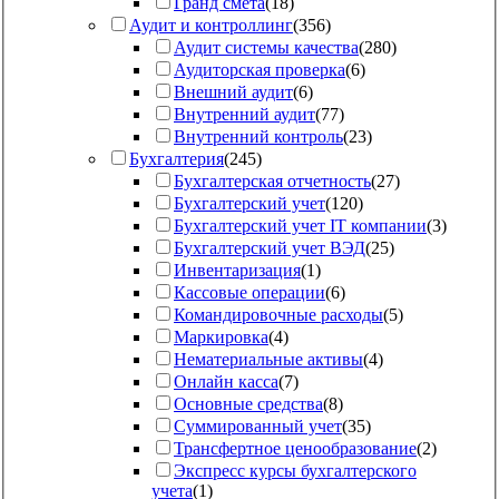
Гранд смета
(
18
)
Аудит и контроллинг
(
356
)
Аудит системы качества
(
280
)
Аудиторская проверка
(
6
)
Внешний аудит
(
6
)
Внутренний аудит
(
77
)
Внутренний контроль
(
23
)
Бухгалтерия
(
245
)
Бухгалтерская отчетность
(
27
)
Бухгалтерский учет
(
120
)
Бухгалтерский учет IT компании
(
3
)
Бухгалтерский учет ВЭД
(
25
)
Инвентаризация
(
1
)
Кассовые операции
(
6
)
Командировочные расходы
(
5
)
Маркировка
(
4
)
Нематериальные активы
(
4
)
Онлайн касса
(
7
)
Основные средства
(
8
)
Суммированный учет
(
35
)
Трансфертное ценообразование
(
2
)
Экспресс курсы бухгалтерского
учета
(
1
)