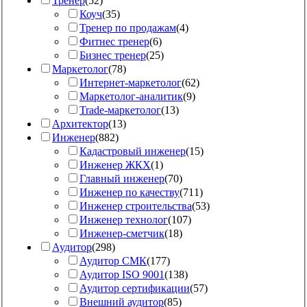
Тренер
(
52
)
Коуч
(
35
)
Тренер по продажам
(
4
)
Фитнес тренер
(
6
)
Бизнес тренер
(
25
)
Маркетолог
(
78
)
Интернет-маркетолог
(
62
)
Маркетолог-аналитик
(
9
)
Trade-маркетолог
(
13
)
Архитектор
(
13
)
Инженер
(
882
)
Кадастровый инженер
(
15
)
Инженер ЖКХ
(
1
)
Главный инженер
(
70
)
Инженер по качеству
(
711
)
Инженер строительства
(
53
)
Инженер технолог
(
107
)
Инженер-сметчик
(
18
)
Аудитор
(
298
)
Аудитор СМК
(
177
)
Аудитор ISO 9001
(
138
)
Аудитор сертификации
(
57
)
Внешний аудитор
(
85
)