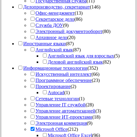
Государственная служба
(
11
)
Делопроизводство, секретариат
(
146
)
Офис-менеджмент
(
13
)
Секретарское дело
(
86
)
Служба ДОУ
(
9
)
Электронный документооборот
(
80
)
Архивное дело
(
20
)
Иностранные языки
(
87
)
Английский язык
(
87
)
Английский язык для взрослых
(
5
)
Деловой английский язык
(
82
)
Информационные технологии
(
352
)
Искусственный интеллект
(
66
)
Программное обеспечение
(
23
)
Проектирование
(
2
)
Autocad
(
1
)
Сетевые технологии
(
1
)
Управление IT службой
(
28
)
Управление автоматизацией
(
3
)
Управление ИТ-проектами
(
18
)
Электронная коммерция
(
9
)
Microsoft Office
(
212
)
Microsoft Office Excel
(
96
)