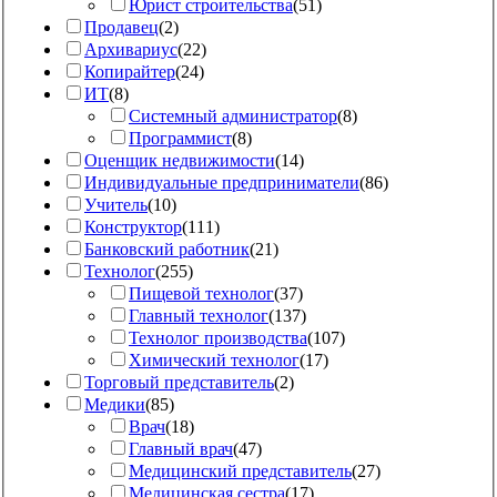
Юрист строительства
(
51
)
Продавец
(
2
)
Архивариус
(
22
)
Копирайтер
(
24
)
ИТ
(
8
)
Системный администратор
(
8
)
Программист
(
8
)
Оценщик недвижимости
(
14
)
Индивидуальные предприниматели
(
86
)
Учитель
(
10
)
Конструктор
(
111
)
Банковский работник
(
21
)
Технолог
(
255
)
Пищевой технолог
(
37
)
Главный технолог
(
137
)
Технолог производства
(
107
)
Химический технолог
(
17
)
Торговый представитель
(
2
)
Медики
(
85
)
Врач
(
18
)
Главный врач
(
47
)
Медицинский представитель
(
27
)
Медицинская сестра
(
17
)