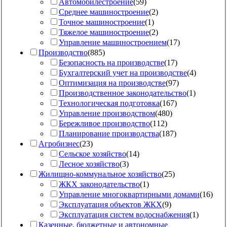
Автомобилестроение
(
59
)
Среднее машиностроение
(
2
)
Точное машиностроение
(
1
)
Тяжелое машиностроение
(
2
)
Управление машиностроением
(
17
)
Производство
(
885
)
Безопасность на производстве
(
17
)
Бухгалтерский учет на производстве
(
4
)
Оптимизация на производстве
(
97
)
Производственное законодательство
(
1
)
Технологическая подготовка
(
167
)
Управление производством
(
480
)
Бережливое производство
(
112
)
Планирование производства
(
187
)
Агробизнес
(
23
)
Сельское хозяйство
(
14
)
Лесное хозяйство
(
3
)
Жилищно-коммунальное хозяйство
(
25
)
ЖКХ законодательство
(
1
)
Управление многоквартирными домами
(
16
)
Эксплуатация объектов ЖКХ
(
9
)
Эксплуатация систем водоснабжения
(
1
)
Казенные, бюджетные и автономные