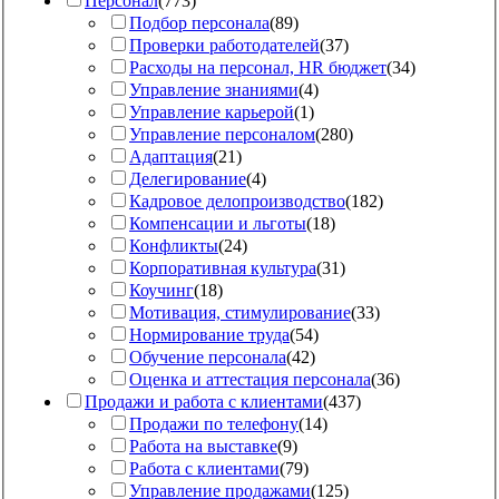
Персонал
(
773
)
Подбор персонала
(
89
)
Проверки работодателей
(
37
)
Расходы на персонал, HR бюджет
(
34
)
Управление знаниями
(
4
)
Управление карьерой
(
1
)
Управление персоналом
(
280
)
Адаптация
(
21
)
Делегирование
(
4
)
Кадровое делопроизводство
(
182
)
Компенсации и льготы
(
18
)
Конфликты
(
24
)
Корпоративная культура
(
31
)
Коучинг
(
18
)
Мотивация, стимулирование
(
33
)
Нормирование труда
(
54
)
Обучение персонала
(
42
)
Оценка и аттестация персонала
(
36
)
Продажи и работа с клиентами
(
437
)
Продажи по телефону
(
14
)
Работа на выставке
(
9
)
Работа с клиентами
(
79
)
Управление продажами
(
125
)