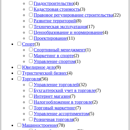
Градостроительство
(
4
)
Кадастровая стоимость
(
3
)
Правовое регулирование строительства
(
22
)
Развитие территорий
(
8
)
Техническая эксплуатация
(
17
)
Ценообразование и нормирование
(
4
)
Проектирование
(
11
)
Спорт
(
3
)
Спортивный менеджмент
(
1
)
Маркетинг в спорте
(
2
)
Управление спортом
(
1
)
Ювелирное дело
(
9
)
Туристический бизнес
(
4
)
Торговля
(
56
)
Управление торговлей
(
32
)
Бухгалтерский учет в торговле
(
7
)
Интернет магазин
(
7
)
Налогообложение в торговле
(
2
)
Торговый маркетинг
(
7
)
Управление ассортиментом
(
5
)
Розничная торговля
(
5
)
Машиностроение
(
78
)