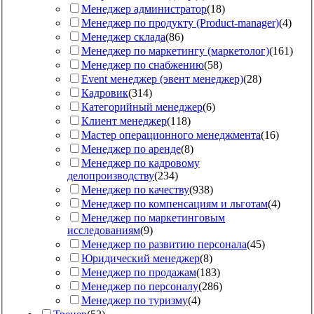
Менеджер администратор
(
18
)
Менеджер по продукту (Product-manager)
(
4
)
Менеджер склада
(
86
)
Менеджер по маркетингу (маркетолог)
(
161
)
Менеджер по снабжению
(
58
)
Event менеджер (эвент менеджер)
(
28
)
Кадровик
(
314
)
Категорийный менеджер
(
6
)
Клиент менеджер
(
118
)
Мастер операционного менеджмента
(
16
)
Менеджер по аренде
(
8
)
Менеджер по кадровому
делопроизводству
(
234
)
Менеджер по качеству
(
938
)
Менеджер по компенсациям и льготам
(
4
)
Менеджер по маркетинговым
исследованиям
(
9
)
Менеджер по развитию персонала
(
45
)
Юридический менеджер
(
8
)
Менеджер по продажам
(
183
)
Менеджер по персоналу
(
286
)
Менеджер по туризму
(
4
)