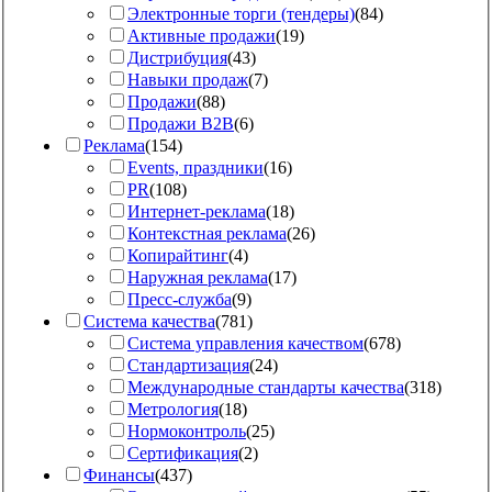
Электронные торги (тендеры)
(
84
)
Активные продажи
(
19
)
Дистрибуция
(
43
)
Навыки продаж
(
7
)
Продажи
(
88
)
Продажи B2B
(
6
)
Реклама
(
154
)
Events, праздники
(
16
)
PR
(
108
)
Интернет-реклама
(
18
)
Контекстная реклама
(
26
)
Копирайтинг
(
4
)
Наружная реклама
(
17
)
Пресс-служба
(
9
)
Система качества
(
781
)
Система управления качеством
(
678
)
Стандартизация
(
24
)
Международные стандарты качества
(
318
)
Метрология
(
18
)
Нормоконтроль
(
25
)
Сертификация
(
2
)
Финансы
(
437
)