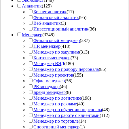
Экономист
(
148
)
Аналитик
(
125
)
Бизнес аналитик
(
17
)
Финансовый аналитик
(
95
)
Веб-аналитик
(
3
)
Инвестиционный аналитик
(
36
)
Менеджер
(
3248
)
Финансовый менеджер
(
237
)
HR менеджер
(
418
)
Менеджер по закупкам
(
313
)
Контент-менеджер
(
33
)
Менеджер ВЭД
(
180
)
Менеджер по подбору персонала
(
85
)
Менеджер проектов
(
155
)
Офис менеджер
(
56
)
PR менеджер
(
46
)
Бренд менеджер
(
8
)
Менеджер по логистике
(
198
)
Менеджер по рекламе
(
40
)
Менеджер по обучению персонала
(
48
)
Менеджер по работе с клиентами
(
112
)
Менеджер по торговле
(
14
)
Спортивный менеджер
(
1
)