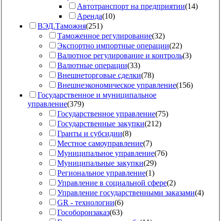
Автотранспорт на предприятии
(
14
)
Аренда
(
10
)
ВЭД.Таможня
(
251
)
Таможенное регулирование
(
32
)
Экспортно импортные операции
(
22
)
Валютное регулирование и контроль
(
3
)
Валютные операции
(
33
)
Внешнеторговые сделки
(
78
)
Внешнеэкономическое управление
(
156
)
Государственное и муниципальное
управление
(
379
)
Государственное управление
(
75
)
Государственные закупки
(
212
)
Гранты и субсидии
(
8
)
Местное самоуправление
(
7
)
Муниципальное управление
(
76
)
Муниципальные закупки
(
29
)
Региональное управление
(
1
)
Управление в социальной сфере
(
2
)
Управление государственными заказами
(
4
)
GR - технологии
(
6
)
Гособоронзаказ
(
63
)