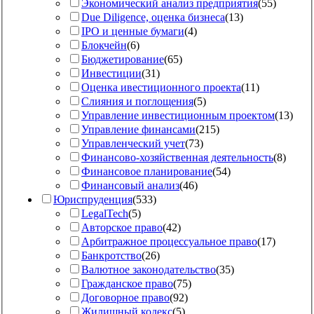
Экономический анализ предприятия
(
55
)
Due Diligence, оценка бизнеса
(
13
)
IPO и ценные бумаги
(
4
)
Блокчейн
(
6
)
Бюджетирование
(
65
)
Инвестиции
(
31
)
Оценка ивестиционного проекта
(
11
)
Слияния и поглощения
(
5
)
Управление инвестиционным проектом
(
13
)
Управление финансами
(
215
)
Управленческий учет
(
73
)
Финансово-хозяйственная деятельность
(
8
)
Финансовое планирование
(
54
)
Финансовый анализ
(
46
)
Юриспруденция
(
533
)
LegalTech
(
5
)
Авторское право
(
42
)
Арбитражное процессуальное право
(
17
)
Банкротство
(
26
)
Валютное законодательство
(
35
)
Гражданское право
(
75
)
Договорное право
(
92
)
Жилищный кодекс
(
5
)