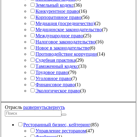
Земельный кодекс
(
36
)
Конкурентное право
(
16
)
Корпоративное право
(
56
)
Медиация (посредничество)
(
2
)
Медицинское законодательство
(
7
)
Международное право
(
25
)
Налоговое законодательство
(
16
)
Новое в законодательстве
(
6
)
Противодействие коррупции
(
14
)
Судебная практика
(
29
)
Таможенный кодекс
(
33
)
Трудовое право
(
79
)
Уголовное право
(
7
)
Финансовое право
(
1
)
Экологическое право
(
3
)
Отрасль
развернуть
свернуть
Ресторанный бизнес, кейтеринг
(
85
)
Управление рестораном
(
47
)
Флейринг
(
1
)