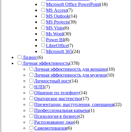
Microsoft Office PowerPoint
(
18
)
MS Access
(
7
)
MS Outlook
(
14
)
MS Projects
(
39
)
MS Visio
(
6
)
Ms Word
(
30
)
Power BI
(
8
)
LibreOffice
(
7
)
Microsoft 365
(
24
)
Лизинг
(
6
)
Личная эффективность
(
378
)
Личная эффективность для женщин
(
10
)
Личная эффективность для мужчин
(
10
)
Личностный рост
(
14
)
НЛП
(
7
)
Общение по телефону
(
14
)
Ораторское мастерство
(
17
)
Презентации, выступления, совещания
(
22
)
Профессиональная карьера
(
1
)
Психология в бизнесе
(
2
)
Распознавание лжи
(
4
)
Самомотивация
(
6
)