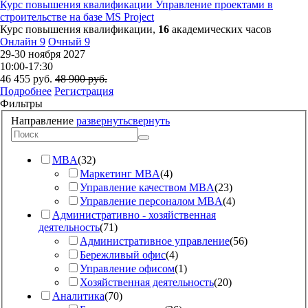
Курс повышения квалификации
Управление проектами в
строительстве на базе MS Project
Курс повышения квалификации,
16
академических часов
Онлайн
9
Очный
9
29-30 ноября 2027
10:00-17:30
46 455
руб.
48 900
руб.
Подробнее
Регистрация
Фильтры
Направление
развернуть
свернуть
MBA
(
32
)
Маркетинг MBA
(
4
)
Управление качеством MBA
(
23
)
Управление персоналом MBA
(
4
)
Административно - хозяйственная
деятельность
(
71
)
Административное управление
(
56
)
Бережливый офис
(
4
)
Управление офисом
(
1
)
Хозяйственная деятельность
(
20
)
Аналитика
(
70
)