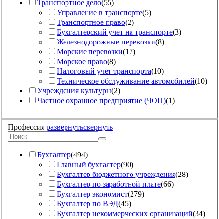
Транспортное дело
(
55
)
Управление в транспорте
(
5
)
Транспортное право
(
2
)
Бухгалтерский учет на транспорте
(
3
)
Железнодорожные перевозки
(
8
)
Морские перевозки
(
17
)
Морское право
(
8
)
Налоговый учет транспорта
(
10
)
Техническое обслуживание автомобилей
(
10
)
Учреждения культуры
(
2
)
Частное охранное предприятие (ЧОП)
(
1
)
Профессия
развернуть
свернуть
Бухгалтер
(
494
)
Главный бухгалтер
(
90
)
Бухгалтер бюджетного учреждения
(
28
)
Бухгалтер по заработной плате
(
66
)
Бухгалтер экономист
(
279
)
Бухгалтер по ВЭД
(
45
)
Бухгалтер некоммерческих организаций
(
34
)