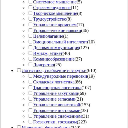
Системное мышление
(
5
)
Стрессменеджмент
(
11
)
Творческое мышление
(
8
)
Трудоустройство
(
8
)
Управление временем
(
17
)
Управленческие навыки
(
46
)
Целеполагание
(
1
)
Эмоциональный интеллект
(
10
)
Деловая коммуникация
(
127
)
Имидж, этикет
(
40
)
Командообразование
(
37
)
Лидерство
(
25
)
Логистика, снабжение и закупки
(
610
)
Международные перевозки
(
19
)
Складская логистика
(
86
)
Транспортная логистика
(
107
)
Управление закупками
(
69
)
Управление запасами
(
21
)
Управление логистикой
(
153
)
Управление поставками
(
38
)
Управление снабжением
(
31
)
Госзакупки, госзаказы
(
223
)
Маркетинг, франчайзинг
(
340
)