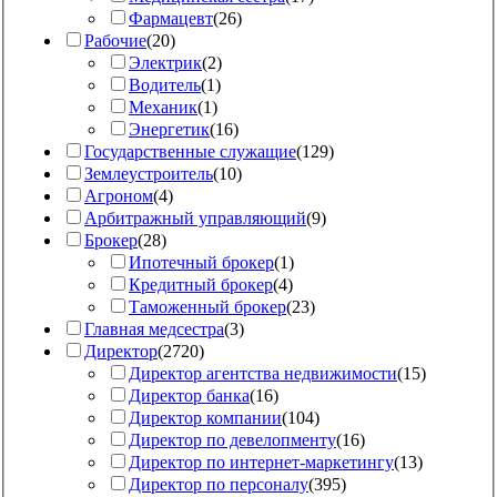
Фармацевт
(
26
)
Рабочие
(
20
)
Электрик
(
2
)
Водитель
(
1
)
Механик
(
1
)
Энергетик
(
16
)
Государственные служащие
(
129
)
Землеустроитель
(
10
)
Агроном
(
4
)
Арбитражный управляющий
(
9
)
Брокер
(
28
)
Ипотечный брокер
(
1
)
Кредитный брокер
(
4
)
Таможенный брокер
(
23
)
Главная медсестра
(
3
)
Директор
(
2720
)
Директор агентства недвижимости
(
15
)
Директор банка
(
16
)
Директор компании
(
104
)
Директор по девелопменту
(
16
)
Директор по интернет-маркетингу
(
13
)
Директор по персоналу
(
395
)