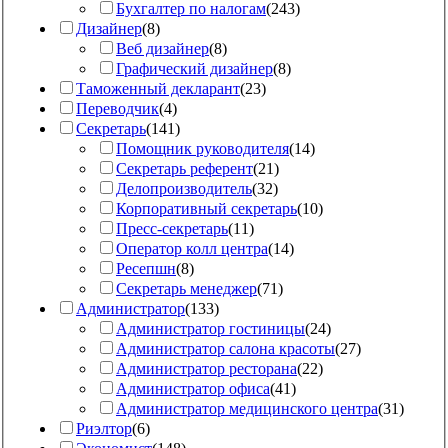
Бухгалтер по налогам
(
243
)
Дизайнер
(
8
)
Веб дизайнер
(
8
)
Графический дизайнер
(
8
)
Таможенный декларант
(
23
)
Переводчик
(
4
)
Секретарь
(
141
)
Помощник руководителя
(
14
)
Секретарь референт
(
21
)
Делопроизводитель
(
32
)
Корпоративный секретарь
(
10
)
Пресс-секретарь
(
11
)
Оператор колл центра
(
14
)
Ресепшн
(
8
)
Секретарь менеджер
(
71
)
Администратор
(
133
)
Администратор гостиницы
(
24
)
Администратор салона красоты
(
27
)
Администратор ресторана
(
22
)
Администратор офиса
(
41
)
Администратор медицинского центра
(
31
)
Риэлтор
(
6
)