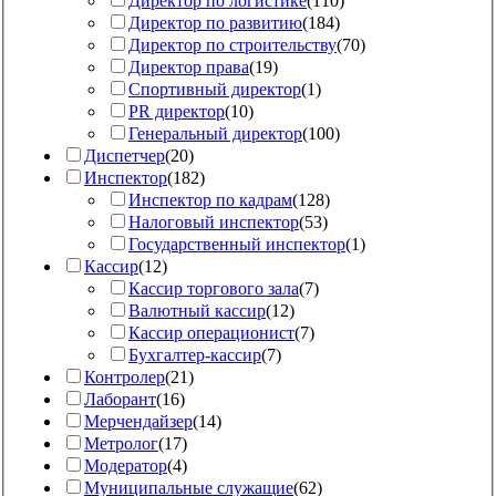
Директор по логистике
(
110
)
Директор по развитию
(
184
)
Директор по строительству
(
70
)
Директор права
(
19
)
Спортивный директор
(
1
)
PR директор
(
10
)
Генеральный директор
(
100
)
Диспетчер
(
20
)
Инспектор
(
182
)
Инспектор по кадрам
(
128
)
Налоговый инспектор
(
53
)
Государственный инспектор
(
1
)
Кассир
(
12
)
Кассир торгового зала
(
7
)
Валютный кассир
(
12
)
Кассир операционист
(
7
)
Бухгалтер-кассир
(
7
)
Контролер
(
21
)
Лаборант
(
16
)
Мерчендайзер
(
14
)
Метролог
(
17
)
Модератор
(
4
)
Муниципальные служащие
(
62
)