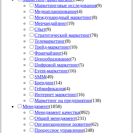
Маркетинговые исследования
(
9
)
Медиапланирование
(
4
)
Международный маркетинг
(
8
)
Мерчандайзинг
(
19
)
Сбыт
(
9
)
Стратегический маркетинг
(
78
)
Телемаркетинг
(
8
)
Трейд-маркетинг
(
10
)
Франчайзинг
(
4
)
Ценообразование
(
7
)
Цифровой маркетинг
(
5
)
Event-маркетинг
(
16
)
SMM
(
49
)
Брендинг
(
14
)
Геймификация
(
4
)
Интернет маркетинг
(
16
)
Маркетинг на предприятии
(
138
)
Менеджмент
(
1858
)
Менеджмент качества
(
892
)
Общий менеджмент
(
231
)
Организационное развитие
(
62
)
Процессное управление
(
248
)