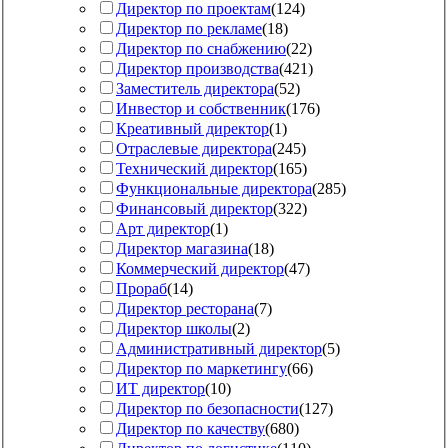
Директор по проектам
(
124
)
Директор по рекламе
(
18
)
Директор по снабжению
(
22
)
Директор производства
(
421
)
Заместитель директора
(
52
)
Инвестор и собственник
(
176
)
Креативный директор
(
1
)
Отраслевые директора
(
245
)
Технический директор
(
165
)
Функциональные директора
(
285
)
Финансовый директор
(
322
)
Арт директор
(
1
)
Директор магазина
(
18
)
Коммерческий директор
(
47
)
Прораб
(
14
)
Директор ресторана
(
7
)
Директор школы
(
2
)
Административный директор
(
5
)
Директор по маркетингу
(
66
)
ИТ директор
(
10
)
Директор по безопасности
(
127
)
Директор по качеству
(
680
)