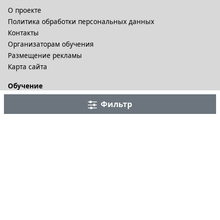
О проекте
Политика обработки персональных данных
Контакты
Организаторам обучения
Размещение рекламы
Карта сайта
Обучение
Онлайн курсы
Фильтр
Дистационное обучение и видеокурсы
Корпоративные курсы
Разное
Тренинговые компании
Бизнес-тренеры
Рейтинги
Статьи
© 2002-2026. B-Seminar.RU. Все права защищены.