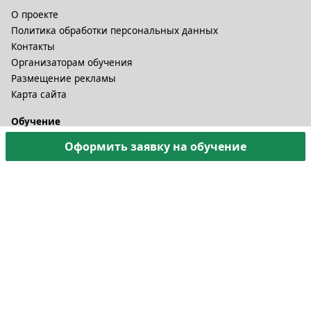
О проекте
Политика обработки персональных данных
Контакты
Организаторам обучения
Размещение рекламы
Карта сайта
Обучение
Онлайн курсы
Оформить заявку на обучение
Дистационное обучение и видеокурсы
Корпоративные курсы
Разное
Тренинговые компании
Бизнес-тренеры
Рейтинги
Статьи
© 2002-2026. B-Seminar.RU. Все права защищены.