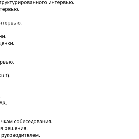
структурированного интервью.
нтервью.
нтервью.
ии.
ценки.
ервью.
ult).
.
AR.
чкам собеседования.
я решения.
 руководителем.