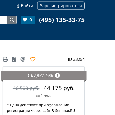
Войти
Зарегистрироваться
(495) 135-33-75
0
ID 33254
Скидка
5%
44 175 руб.
46 500 руб.
за 1 чел.
оября 2026
17-18 марта 2027
17-18 март
н курс
Москва
Онлайн ку
* Цена действует при оформлении
регистрации через сайт B-Seminar.RU
44175
44175