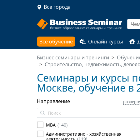
Все города
Все обучение
Онлайн курсы
Бизнес семинары и тренинги
Обучение
Строительство, недвижимость, девел
Семинары и курсы по
Москве, обучение в 
Направление
разверн
MBA
(
140
)
Административно - хозяйственная
деятельность
(
119
)