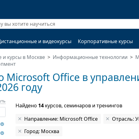
Дистанционные и видеокурсы
Корпоративные курсы
 и курсы в Москве
Информационные технологии
M
опмент
 Microsoft Office в управле
2026 году
уть
Найдено
14
курсов, семинаров и тренингов
Направление: Microsoft Office
Отрасль: 
Город: Москва