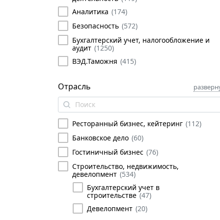
Аналитика
(
174
)
Безопасность
(
572
)
Бухгалтерский учет, налогообложение и
аудит
(
1250
)
ВЭД.Таможня
(
415
)
Государственное и муниципальное
управление
(
686
)
Отрасль
разверн
Делопроизводство, секретариат
(
183
)
Иностранные языки
(
131
)
Ресторанный бизнес, кейтеринг
(
112
)
Информационные технологии
(
578
)
Банковское дело
(
60
)
Искусственный интеллект
(
119
)
Гостиничный бизнес
(
76
)
Программное обеспечение
(
36
)
Строительство, недвижимость,
Проектирование
(
4
)
девелопмент
(
534
)
Сетевые технологии
(
1
)
Бухгалтерский учет в
строительстве
(
47
)
Управление IT службой
(
51
)
Девелопмент
(
20
)
Управление автоматизацией
(
5
)