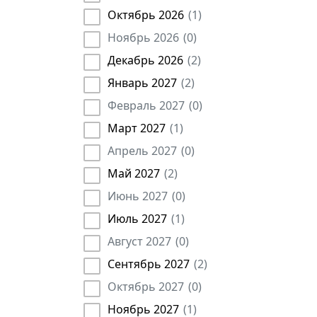
Медики
(
125
)
Октябрь 2026
(
1
)
Табачный бизнес
(
2
)
Рабочие
(
34
)
Транспортное дело
(
77
)
Ноябрь 2026
(
0
)
Государственные служащие
(
275
)
Учреждения культуры
(
2
)
Декабрь 2026
(
2
)
Землеустроитель
(
48
)
Частное охранное предприятие (ЧОП)
(
1
)
Январь 2027
(
2
)
Агроном
(
4
)
Февраль 2027
(
0
)
Арбитражный управляющий
(
13
)
Март 2027
(
1
)
Брокер
(
42
)
Апрель 2027
(
0
)
Глава администрации
(
5
)
Май 2027
(
2
)
Главная медсестра
(
5
)
Июнь 2027
(
0
)
Депутат
(
5
)
Июль 2027
(
1
)
Директор
(
5074
)
Диспетчер
(
33
)
Август 2027
(
0
)
Инспектор
(
383
)
Сентябрь 2027
(
2
)
Кассир
(
19
)
Октябрь 2027
(
0
)
Контролер
(
23
)
Ноябрь 2027
(
1
)