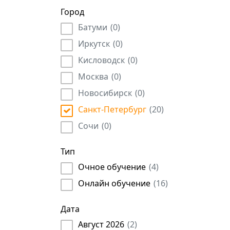
Маркетолог
(
114
)
Финансы
(
558
)
Город
Учреждения культуры
(
4
)
Архитектор
(
15
)
Юриспруденция
(
739
)
Батуми
(
0
)
Частное охранное предприятие (ЧОП)
(
1
)
Инженер
(
1069
)
Иркутск
(
0
)
Аудитор
(
335
)
Кисловодск
(
0
)
Официант
(
25
)
Москва
(
0
)
Юрист
(
903
)
Продавец
Новосибирск
(
2
)
(
0
)
Архивариус
(
25
)
Санкт-Петербург
(
20
)
Копирайтер
(
38
)
Сочи
(
0
)
Ресторатор
(
2
)
Тип
ИТ
(
12
)
Очное обучение
(
4
)
Оценщик недвижимости
(
25
)
Индивидуальные предприниматели
(
100
)
Онлайн обучение
(
16
)
Учитель
(
15
)
Дата
Конструктор
(
126
)
Август 2026
(
2
)
Банковский работник
(
33
)