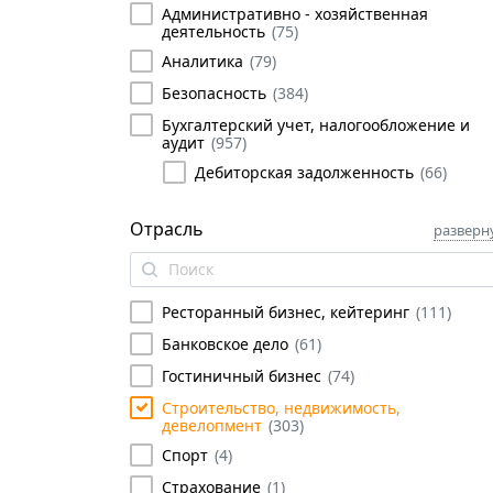
Административно - хозяйственная
деятельность
(
75
)
Аналитика
(
79
)
Безопасность
(
384
)
Бухгалтерский учет, налогообложение и
аудит
(
957
)
Дебиторская задолженность
(
66
)
МСФО, РСБУ, МСБУ (IAS),
ДипИФР
(
19
)
Отрасль
разверн
Налогообложение
(
219
)
Сметное дело
(
38
)
Ресторанный бизнес, кейтеринг
(
111
)
Сметное дело и
ценообразование
(
38
)
Банковское дело
(
61
)
Сметное дело с нуля
(
7
)
Гостиничный бизнес
(
74
)
Сметы на проектные
Строительство, недвижимость,
работы
(
21
)
девелопмент
(
303
)
Гранд смета
(
18
)
Спорт
(
4
)
Аудит и контроллинг
(
391
)
Страхование
(
1
)