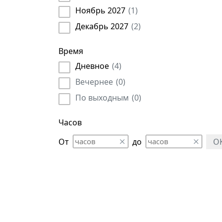
Лаборант
(
16
)
Ноябрь 2027
(
1
)
Мерчендайзер
(
22
)
Декабрь 2027
(
2
)
Метролог
(
21
)
Модератор
(
6
)
Время
Муниципальные служащие
(
98
)
Дневное
(
4
)
Начальник
(
396
)
Вечернее
(
0
)
Педагог
(
9
)
По выходным
(
0
)
Планировщик
(
4
)
Руководитель
(
522
)
Часов
Руководитель автохозяйства
(
1
)
От
до
O
Сметчик
(
38
)
Социальный работник
(
41
)
Специалист
(
578
)
Судья
(
11
)
Супервайзер
(
2
)
Сюрвейер
(
10
)