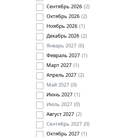
Сентябрь 2026
(
2
)
Технолог
(
302
)
Торговый представитель
(
2
)
Октябрь 2026
(
2
)
Медики
(
124
)
Ноябрь 2026
(
1
)
Рабочие
(
26
)
Декабрь 2026
(
2
)
Государственные служащие
(
186
)
Январь 2027
(
0
)
Землеустроитель
(
18
)
Февраль 2027
(
1
)
Агроном
(
8
)
Март 2027
(
1
)
Арбитражный управляющий
(
14
)
Апрель 2027
(
2
)
Брокер
(
45
)
Май 2027
(
0
)
Главная медсестра
(
4
)
Июнь 2027
(
1
)
Директор
(
3456
)
Июль 2027
(
0
)
Диспетчер
(
27
)
Инспектор
(
223
)
Август 2027
(
2
)
Кассир
(
20
)
Сентябрь 2027
(
0
)
Контролер
(
24
)
Октябрь 2027
(
1
)