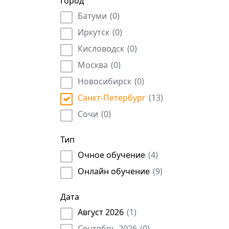
Город
Учреждения культуры
(
4
)
Архитектор
(
15
)
Батуми
(
0
)
Частное охранное предприятие (ЧОП)
(
1
)
Инженер
(
1071
)
Иркутск
(
0
)
Аудитор
(
335
)
Кисловодск
(
0
)
Официант
(
25
)
Москва
(
0
)
Юрист
(
904
)
Продавец
Новосибирск
(
2
)
(
0
)
Архивариус
(
25
)
Санкт-Петербург
(
13
)
Копирайтер
(
38
)
Сочи
(
0
)
Ресторатор
(
2
)
Тип
ИТ
(
12
)
Очное обучение
(
4
)
Оценщик недвижимости
(
25
)
Индивидуальные предприниматели
(
100
)
Онлайн обучение
(
9
)
Учитель
(
15
)
Дата
Конструктор
(
126
)
Август 2026
(
1
)
Банковский работник
(
33
)
Сентябрь 2026
(
0
)
Технолог
(
302
)