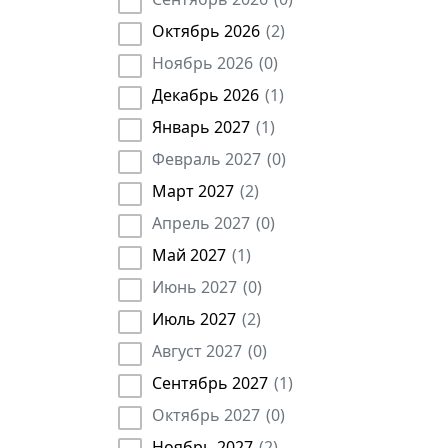
Торговый представитель
(
2
)
Октябрь 2026
(
2
)
Медики
(
124
)
Ноябрь 2026
(
0
)
Рабочие
(
26
)
Декабрь 2026
(
1
)
Государственные служащие
(
187
)
Январь 2027
(
1
)
Землеустроитель
(
18
)
Февраль 2027
(
0
)
Агроном
(
8
)
Март 2027
(
2
)
Арбитражный управляющий
(
14
)
Апрель 2027
(
0
)
Брокер
(
45
)
Май 2027
(
1
)
Главная медсестра
(
4
)
Июнь 2027
(
0
)
Директор
(
3457
)
Июль 2027
(
2
)
Диспетчер
(
27
)
Инспектор
(
223
)
Август 2027
(
0
)
Кассир
(
20
)
Сентябрь 2027
(
1
)
Контролер
(
24
)
Октябрь 2027
(
0
)
Лаборант
(
16
)
Ноябрь 2027
(
2
)