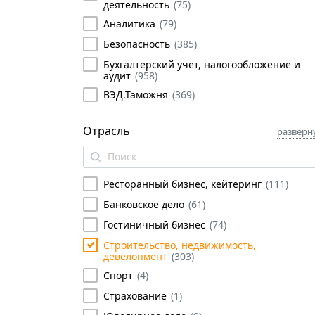
деятельность
(
75
)
Аналитика
(
79
)
Безопасность
(
385
)
Бухгалтерский учет, налогообложение и
аудит
(
958
)
ВЭД.Таможня
(
369
)
Государственное и муниципальное
управление
(
573
)
Отрасль
разверн
Делопроизводство, секретариат
(
164
)
Иностранные языки
(
130
)
Ресторанный бизнес, кейтеринг
(
111
)
Информационные технологии
(
502
)
Банковское дело
(
61
)
Искусственный интеллект
(
93
)
Гостиничный бизнес
(
74
)
Программное обеспечение
(
34
)
Строительство, недвижимость,
Проектирование
(
2
)
девелопмент
(
303
)
Сетевые технологии
(
1
)
Спорт
(
4
)
Управление IT службой
(
34
)
Страхование
(
1
)
Управление автоматизацией
(
3
)