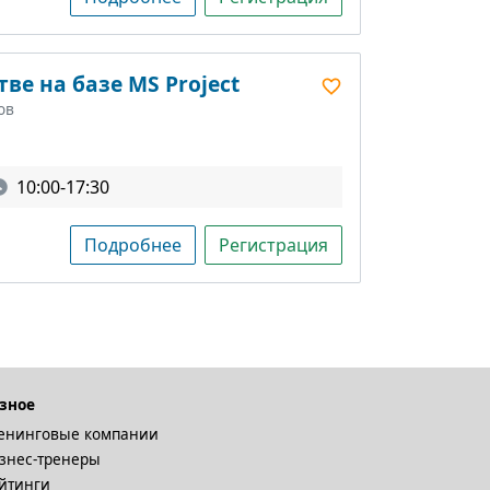
ве на базе MS Project
ов
10:00-17:30
Подробнее
Регистрация
зное
енинговые компании
знес-тренеры
йтинги