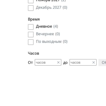
Мерчендайзер
(
22
)
Декабрь 2027
(
0
)
Метролог
(
21
)
Модератор
(
6
)
Время
Муниципальные служащие
(
98
)
Дневное
(
4
)
Начальник
(
396
)
Вечернее
(
0
)
Педагог
(
9
)
По выходным
(
0
)
Планировщик
(
4
)
Руководитель
(
522
)
Часов
Руководитель автохозяйства
(
1
)
От
до
O
Сметчик
(
38
)
Социальный работник
(
41
)
Специалист
(
579
)
Судья
(
11
)
Супервайзер
(
2
)
Сюрвейер
(
10
)