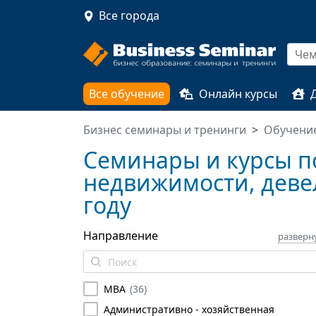
Все города
Все обучение
Онлайн курсы
Бизнес семинары и тренинги
Обучение
Семинары и курсы по 
недвижимости, девел
году
Направление
разверн
MBA
(
36
)
Административно - хозяйственная