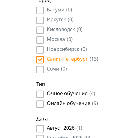
Город
Учреждения культуры
(
4
)
Архитектор
(
15
)
Батуми
(
0
)
Частное охранное предприятие (ЧОП)
(
1
)
Инженер
(
1069
)
Иркутск
(
0
)
Аудитор
(
332
)
Кисловодск
(
0
)
Официант
(
25
)
Москва
(
0
)
Юрист
(
907
)
Продавец
Новосибирск
(
2
)
(
0
)
Архивариус
(
31
)
Санкт-Петербург
(
13
)
Копирайтер
(
38
)
Сочи
(
0
)
Ресторатор
(
2
)
Тип
ИТ
(
12
)
Очное обучение
(
4
)
Оценщик недвижимости
(
25
)
Индивидуальные предприниматели
(
100
)
Онлайн обучение
(
9
)
Учитель
(
15
)
Дата
Конструктор
(
126
)
Август 2026
(
1
)
Банковский работник
(
31
)
Сентябрь 2026
(
0
)
Технолог
(
301
)