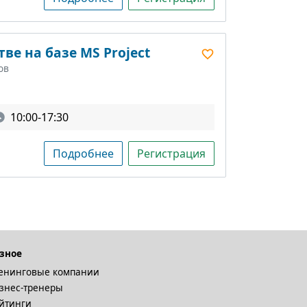
ве на базе MS Project
ов
10:00-17:30
Подробнее
Регистрация
зное
енинговые компании
знес-тренеры
йтинги