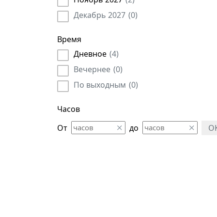
Мерчендайзер
(
22
)
Декабрь 2027
(
0
)
Метролог
(
21
)
Модератор
(
6
)
Время
Муниципальные служащие
(
96
)
Дневное
(
4
)
Начальник
(
396
)
Вечернее
(
0
)
Педагог
(
9
)
По выходным
(
0
)
Планировщик
(
4
)
Руководитель
(
527
)
Часов
Руководитель автохозяйства
(
1
)
От
до
O
Сметчик
(
38
)
Социальный работник
(
41
)
Специалист
(
580
)
Судья
(
11
)
Супервайзер
(
2
)
Сюрвейер
(
10
)