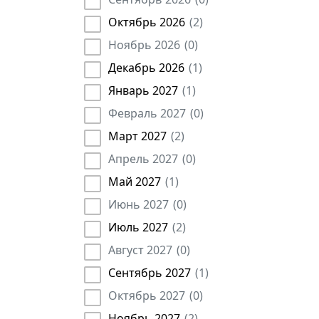
Торговый представитель
(
2
)
Октябрь 2026
(
2
)
Медики
(
124
)
Ноябрь 2026
(
0
)
Рабочие
(
25
)
Декабрь 2026
(
1
)
Государственные служащие
(
185
)
Январь 2027
(
1
)
Землеустроитель
(
18
)
Февраль 2027
(
0
)
Агроном
(
8
)
Март 2027
(
2
)
Арбитражный управляющий
(
14
)
Апрель 2027
(
0
)
Брокер
(
43
)
Май 2027
(
1
)
Главная медсестра
(
4
)
Июнь 2027
(
0
)
Директор
(
3451
)
Июль 2027
(
2
)
Диспетчер
(
27
)
Инспектор
(
230
)
Август 2027
(
0
)
Кассир
(
19
)
Сентябрь 2027
(
1
)
Контролер
(
24
)
Октябрь 2027
(
0
)
Лаборант
(
16
)
Ноябрь 2027
(
2
)