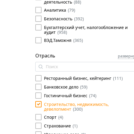
деятельность
(
88
)
Аналитика
(
79
)
Безопасность
(
392
)
Бухгалтерский учет, налогообложение и
аудит
(
958
)
ВЭД.Таможня
(
365
)
Государственное и муниципальное
управление
(
569
)
Отрасль
разверн
Делопроизводство, секретариат
(
211
)
Иностранные языки
(
130
)
Ресторанный бизнес, кейтеринг
(
111
)
Информационные технологии
(
506
)
Банковское дело
(
59
)
Лизинг
(
10
)
Гостиничный бизнес
(
74
)
Личная эффективность
(
614
)
Строительство, недвижимость,
Логистика, снабжение и закупки
(
835
)
девелопмент
(
300
)
Маркетинг, франчайзинг
(
482
)
Спорт
(
4
)
Менеджмент
(
2196
)
Страхование
(
1
)
Персонал
(
1107
)