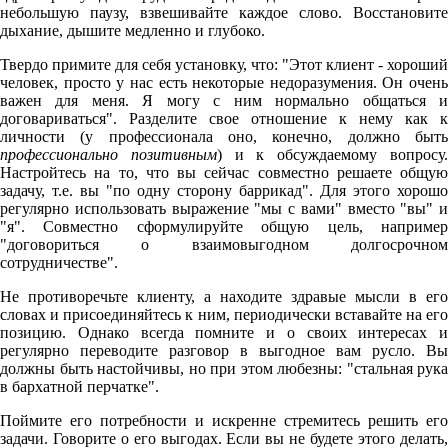
небольшую паузу, взвешивайте каждое слово. Восстановите
дыхание, дышите медленно и глубоко.
Твердо примите для себя установку, что: "Этот клиент - хороший
человек, просто у нас есть некоторые недоразумения. Он очень
важен для меня. Я могу с ним нормально общаться и
договариваться". Разделите свое отношение к нему как к
личности (у профессионала оно, конечно, должно быть
профессионально позитивным
) и к обсуждаемому вопросу
Настройтесь на то, что вы сейчас совместно решаете общую
задачу, т.е. вы "по одну сторону баррикад". Для этого хорошо
регулярно использовать выражение "мы с вами" вместо "вы" и
"я". Совместно сформулируйте общую цель, например
"договориться о взаимовыгодном долгосрочном
сотрудничестве".
Не противоречьте клиенту, а находите здравые мысли в его
словах и присоединяйтесь к ним, периодически вставайте на его
позицию. Однако всегда помните и о своих интересах и
регулярно переводите разговор в выгодное вам русло. Вы
должны быть настойчивы, но при этом любезны: "стальная рука
в бархатной перчатке".
Поймите его потребности и искренне стремитесь решить его
задачи. Говорите о его выгодах. Если вы не будете этого делать,