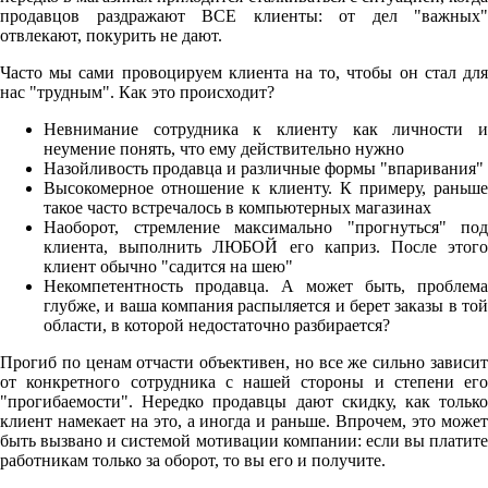
продавцов раздражают ВСЕ клиенты: от дел "важных"
отвлекают, покурить не дают.
Часто мы сами провоцируем клиента на то, чтобы он стал для
нас "трудным". Как это происходит?
Невнимание сотрудника к клиенту как личности и
неумение понять, что ему действительно нужно
Назойливость продавца и различные формы "впаривания"
Высокомерное отношение к клиенту. К примеру, раньше
такое часто встречалось в компьютерных магазинах
Наоборот, стремление максимально "прогнуться" под
клиента, выполнить ЛЮБОЙ его каприз. После этого
клиент обычно "садится на шею"
Некомпетентность продавца. А может быть, проблема
глубже, и ваша компания распыляется и берет заказы в той
области, в которой недостаточно разбирается?
Прогиб по ценам отчасти объективен, но все же сильно зависит
от конкретного сотрудника с нашей стороны и степени его
"прогибаемости". Нередко продавцы дают скидку, как только
клиент намекает на это, а иногда и раньше. Впрочем, это может
быть вызвано и системой мотивации компании: если вы платите
работникам только за оборот, то вы его и получите.