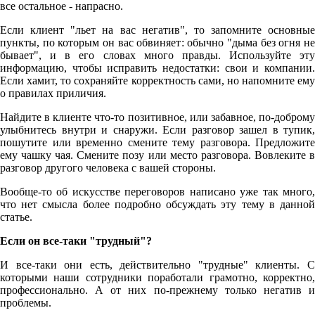
все остальное - напрасно.
Если клиент "льет на вас негатив", то запомните основные
пункты, по которым он вас обвиняет: обычно "дыма без огня не
бывает", и в его словах много правды. Используйте эту
информацию, чтобы исправить недостатки: свои и компании.
Если хамит, то сохраняйте корректность сами, но напомните ему
о правилах приличия.
Найдите в клиенте что-то позитивное, или забавное, по-доброму
улыбнитесь внутри и снаружи. Если разговор зашел в тупик,
пошутите или временно смените тему разговора. Предложите
ему чашку чая. Смените позу или место разговора. Вовлеките в
разговор другого человека с вашей стороны.
Вообще-то об искусстве переговоров написано уже так много,
что нет смысла более подробно обсуждать эту тему в данной
статье.
Если он все-таки "трудный"?
И все-таки они есть, действительно "трудные" клиенты. С
которыми наши сотрудники поработали грамотно, корректно,
профессионально. А от них по-прежнему только негатив и
проблемы.