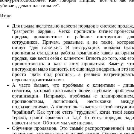
конкурентоспособнее. Как говорил Ницше, "все что нас не
убивает, делает нас сильнее".
Итак:
Для начала желательно навести порядок в системе продаж,
"разгрести бардак". Четко прописать бизнес-процессы
продаж, должностные и рабочие инструкции для
сотрудников. Причем, реальные, а не такие, которые
пишут "для галочки". В инструкциях должны быть
прописаны стандарты работы компании: каков алгоритм
продаж, как вести себя с клиентом. Вплоть до того, как его
приветствовать и как с ним прощаться. Замечу, что
инструкции мало написать, их еще надо внедрить, и это не
просто "дать под роспись", а реально натренировать
персонал до автоматизма.
А часто бывает, что проблемы с клиентами - лишь
симптом, который показывает более глубокие проблемы
организации. Например, проблемы с планированием,
производством, логистикой, нестыковки между
подразделениями. А клиент оказывается в этой ситуации
"крайним". Как тут не стать "трудным", когда твой заказ
теряют, сроки срывают и т.д.? То есть, порядок надо
навести и там. Об этом мы уже писали.
Обучение продавцов. Это самый распространенный вид
тренингов, которые есть в нашей стране. Однако у меня