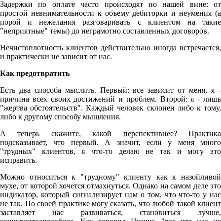
Задержки по оплате часто происходят по нашей вине: от
простой невнимательности к объему дебиторки и неумения (а
порой и нежелания разговаривать с клиентом на такие
"неприятные" темы) до неграмотно составленных договоров.
Нечистоплотность клиентов действительно иногда встречается,
и практически не зависит от нас.
Как предотвратить
Есть два способа мыслить. Первый: все зависит от меня, я -
причина всех своих достижений и проблем. Второй: я - лишь
"жертва обстоятельств". Каждый человек склонен либо к тому,
либо к другому способу мышления.
А теперь скажите, какой перспективнее? Практика
подсказывает, что первый. А значит, если у меня много
"трудных" клиентов, я что-то делаю не так и могу это
исправить.
Можно относиться к "трудному" клиенту как к назойливой
мухе, от которой хочется отмахнуться. Однако на самом деле это
индикатор, который сигнализирует нам о том, что что-то у нас
не так. По своей практике могу сказать, что любой такой клиент
заставляет нас развиваться, становиться лучше,