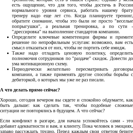
есть ощущение, что для того, чтобы достичь в России
нормального уровня сервиса, работать нашему брату
тренеру надо еще лет сто. Когда планируете тренинг,
обратите снимание, чтобы это были не просто "веселые
попрыгушки", а реальная тренировка, а по сути -
"дрессировка" на выполнение стандартов компании.
Определите ключевые компетенции фирмы и примите
решение по непрофильным услугам: возможно, вам есть
смысл отказаться от них, чтобы не портить себе имидж.
Также надо отладить ценовую политику, определить
полномочия сотрудников по "раздаче" скидок. Довести до
ума мотивационную схему.
Периодически желательно пересматривать договоры
компании, а также применять другие способы борьбы с
дебиторкой, о которых мы уже не раз писали.
А что делать прямо сейчас?
Хорошо, сегодня вечером вы сядете и спокойно обдумаете, как
быть дальше: как сделать так, чтобы подобные сложные
ситуации не повторялись в будущем. А что сейчас?
Если конфликт в разгаре, для начала успокойтесь сами - это
добавит адекватности и вам, и клиенту. Пока человек в эмоциях,
здраво рассуждать трудно. Перед каждым свои ответом берите