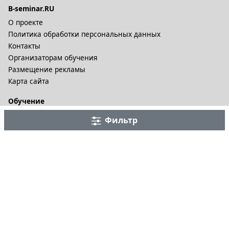
B-seminar.RU
О проекте
Политика обработки персональных данных
Контакты
Организаторам обучения
Размещение рекламы
Карта сайта
Обучение
Онлайн курсы
Фильтр
Дистационное обучение и видеокурсы
Корпоративные курсы
Разное
Тренинговые компании
Бизнес-тренеры
Рейтинги
Статьи
© 2002-2026. B-Seminar.RU. Все права защищены.