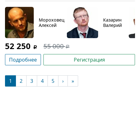
Мороховец
Казарин
Алексей
Валерий
52 250
55 000
Подробнее
Регистрация
(текущая)
1
2
3
4
5
›
»